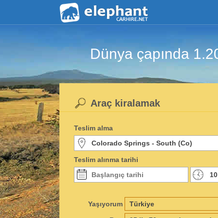
Dünya çapında 1.200 
Araç kiralamak
Teslim alma
Teslim alınma tarihi
Yaşıyorum