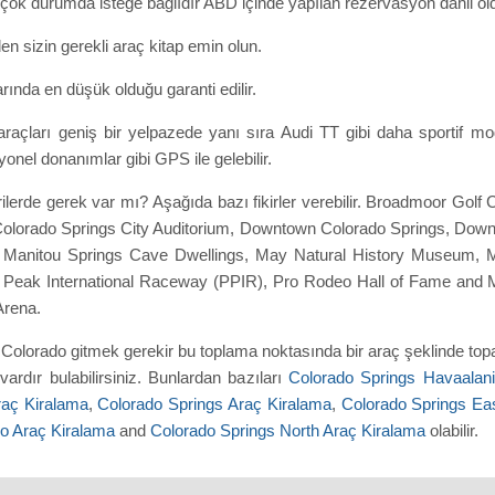
rçok durumda isteğe bağlıdır ABD içinde yapılan rezervasyon dahil ol
en sizin gerekli araç kitap emin olun.
ında en düşük olduğu garanti edilir.
araçları geniş bir yelpazede yanı sıra Audi TT gibi daha sportif mo
nel donanımlar gibi GPS ile gelebilir.
erilerde gerek var mı? Aşağıda bazı fikirler verebilir. Broadmoor Gol
olorado Springs City Auditorium, Downtown Colorado Springs, Down
anitou Springs Cave Dwellings, May Natural History Museum, Mi
 Peak International Raceway (PPIR), Pro Rodeo Hall of Fame and 
Arena.
olorado gitmek gerekir bu toplama noktasında bir araç şeklinde topa
ardır bulabilirsiniz. Bunlardan bazıları
Colorado Springs Havaalani
aç Kiralama
,
Colorado Springs Araç Kiralama
,
Colorado Springs Ea
o Araç Kiralama
and
Colorado Springs North Araç Kiralama
olabilir.