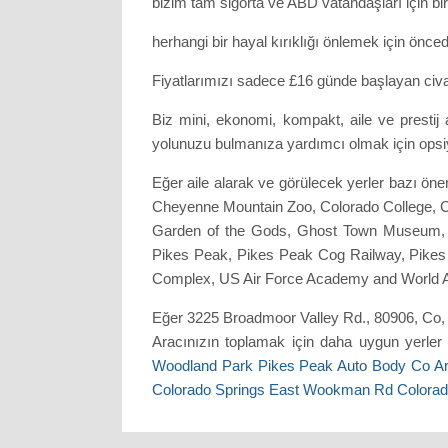
bizim tam sigorta ve ABD vatandaşları için bi
herhangi bir hayal kırıklığı önlemek için önced
Fiyatlarımızı sadece £16 günde başlayan civar
Biz mini, ekonomi, kompakt, aile ve prestij 
yolunuzu bulmanıza yardımcı olmak için opsiyo
Eğer aile alarak ve görülecek yerler bazı ön
Cheyenne Mountain Zoo, Colorado College, C
Garden of the Gods, Ghost Town Museum, M
Pikes Peak, Pikes Peak Cog Railway, Pikes
Complex, US Air Force Academy and World 
Eğer 3225 Broadmoor Valley Rd., 80906, Co, C
Aracınızın toplamak için daha uygun yerler v
Woodland Park Pikes Peak Auto Body Co Ar
Colorado Springs East Wookman Rd Colorad