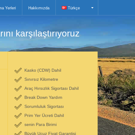
ma Yerleri
Hakkımızda
Türkçe
ını karşılaştırıyoruz
Kasko (CDW) Dahil
Sınırsız Kilometre
Araç Hırsızlık Sigortası Dahil
Break Down Yardım
Sorumluluk Sigortası
Prim Yer Ücreti Dahil
senin Para Birimi
Büyük Ucuz Fiyat Garantisi