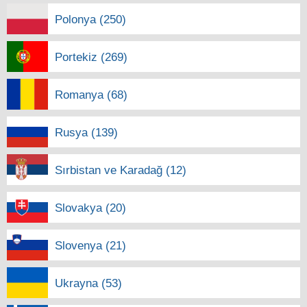
Polonya (250)
Portekiz (269)
Romanya (68)
Rusya (139)
Sırbistan ve Karadağ (12)
Slovakya (20)
Slovenya (21)
Ukrayna (53)