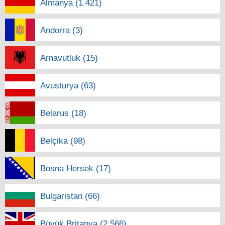
Almanya (1.421)
Andorra (3)
Arnavutluk (15)
Avusturya (63)
Belarus (18)
Belçika (98)
Bosna Hersek (17)
Bulgaristan (66)
Büyük Britanya (2.566)