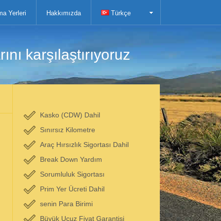
ma Yerleri
Hakkımızda
Türkçe
ını karşılaştırıyoruz
Kasko (CDW) Dahil
Sınırsız Kilometre
Araç Hırsızlık Sigortası Dahil
Break Down Yardım
Sorumluluk Sigortası
Prim Yer Ücreti Dahil
senin Para Birimi
Büyük Ucuz Fiyat Garantisi