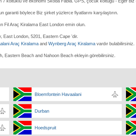
 7 koltuklu ve ekonomi Skoda Fabia. GPS, çocuk koltuğu - Eğer biz dü
sun garanti böylece Biz şirket yüzlerce fiyatlarını karşılaştırın.
tın Fil Araç Kiralama East London emin olun.
y, East London, 5201, Eastern Cape 'dir.
lani Araç Kiralama
and
Wynberg Araç Kiralama
vardır bulabilirsiniz.
h, Eastern Beach and Nahoon Beach ekleyin görebilirsiniz.
Bloemfontein Havaalani
Durban
Hoedspruit