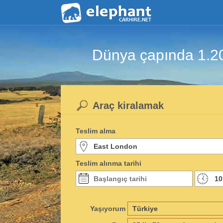
Dünya çapında 1.200 
Araç kiralamak
Teslim alma
Teslim alınma tarihi
Yaşıyorum