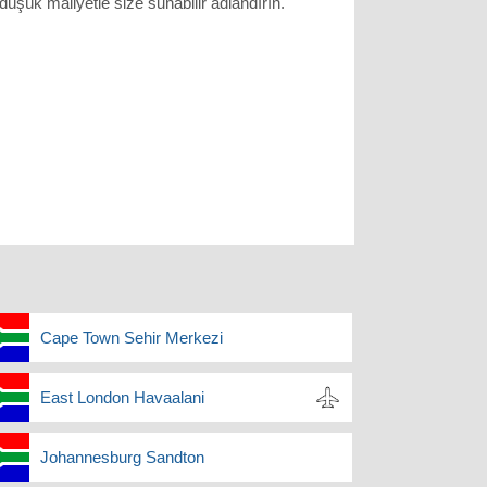
şük maliyetle size sunabilir adlandırın.
Cape Town Sehir Merkezi
East London Havaalani
Johannesburg Sandton