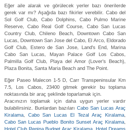
Eğer aile alarak ve görülecek yerler bazı önerilerde
gerek var mı? Aşağıda bazı fikirler verebilir. Cabo del
Sol Golf Club, Cabo Dolphins, Cabo Pulmo Marine
Reserve, Cabo Real Golf Course, Cabo San Lucas
Country Club, Chileno Beach, Downtown Cabo San
Lucas, Downtown San Jose del Cabo, El Arco, Eldorado
Golf Club, Estero de San Jose, Land's End, Marina
Cabo San Lucas, Mayan Palace Golf Los Cabos,
Palmilla Golf Club, Playa del Amor (Lover's Beach),
Plaza Bonita, Santa Maria Beach and The Point.
Eğer Paseo Malecon 1-5 D, Carr Transpeninsular Km
7.5, Los Cabos, 23400 gitmek gerekir bu toplama
noktasında bir araç şeklinde toparlamak için.
Aracınızın toplamak için daha uygun yerler vardır
bulabilirsiniz. Bunlardan bazıları
Cabo San Lucas Araç
Kiralama
,
Cabo San Lucas El Tezal Araç Kiralama
,
Cabo San Lucas Pueblo Bonito Sunset Araç Kiralama
,
Hotel Club Regina Budget Araç Kiralama
,
Hotel Dreams