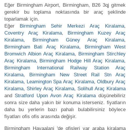
Eğer Birmingham Airport, Birmingham, B26 3qj gitmek
gerekir bu toplama noktasında bir araç şeklinde
toparlamak için.
Eğer
Birmingham Sehir Merkezi Araç Kiralama
,
Coventry Araç Kiralama
,
Birmingham Kuzey Araç
Kiralama
,
Birmingham Güney Araç Kiralama
,
Birmingham Bati Araç Kiralama
,
Birmingham West
Bromwich Albion Araç Kiralama
,
Birmingham Stirchley
Araç Kiralama
,
Birmingham Hodge Hill Araç Kiralama
,
Birmingham International Railway Station Araç
Kiralama
,
Birmingham New Street Rail Stn Araç
Kiralama
,
Leamington Spa Araç Kiralama
,
Oldbury Araç
Kiralama
,
Shirley Araç Kiralama
,
Solihull Araç Kiralama
and
Stratford Upon Avon Araç Kiralama
düşünebiliriz
sonra size daha yakın bir konuma isterseniz. fiyatların
daha bu yerlerin bazı pahalı bulabilirsiniz böylece
fiyatları ofis ofis arasında değişir.
Birmingham Havaalani 'de ofisleri var araba kiralama